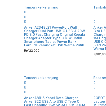
Tambah ke keranjang
Tambah 
Anker A2348L21 PowerPort Wall
Anker 
Charger Dual Port USB-C USB-A 20W
C to US
PD 3.0 Fast Charging Original Kepala
Chargin
Charger Adapter Type C 18W untuk
1M Orig
Smartphone Tablet Power Bank
USB C 
Earbuds Perangkat USB Warna Putih
iPad Pr
Warna 
Rp
122,000
Rp
82,00
Tambah ke keranjang
Baca s
Anker A81H5 Kabel Data Charger
ROBOT 
Anker 322 USB A to USB C Type C
Laptop 
Fast Charging 15W 5V 3A 0.9M 90CM
Multim