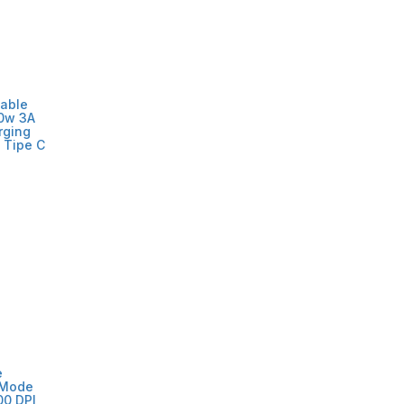
able
60w 3A
rging
 Tipe C
e
 Mode
00 DPI