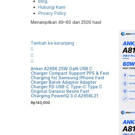
Blog
Hubungi Kami
Privacy Policy
Diurutkan
Menampilkan 49–60 dari 2500 hasil
menurut
yang
terbaru
Tambah ke keranjang
Anker A2656 25W GaN USB C
Charger Compact Support PPS & Fast
Charging for Samsung iPhone Fast
Charger Batok Adaptor Adapter
Charger PD USB-C Type-C Type C
Original Garansi Resmi Fast
Charging PowerIQ 3.0 A2656L21
Rp
143,000