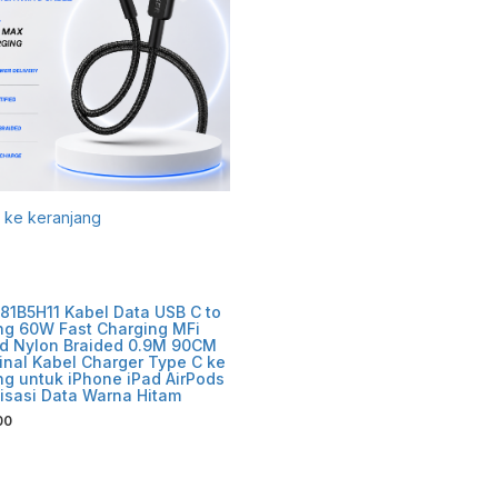
ke keranjang
81B5H11 Kabel Data USB C to
ng 60W Fast Charging MFi
ed Nylon Braided 0.9M 90CM
ginal Kabel Charger Type C ke
ng untuk iPhone iPad AirPods
isasi Data Warna Hitam
00