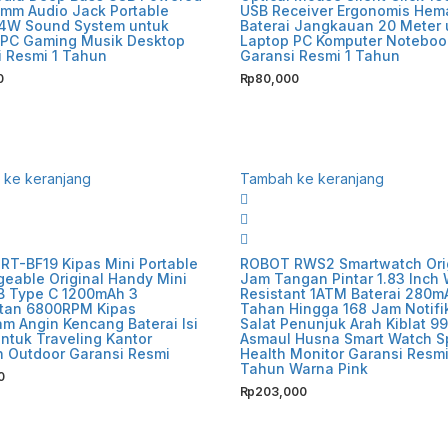
5mm Audio Jack Portable
USB Receiver Ergonomis Hem
 4W Sound System untuk
Baterai Jangkauan 20 Meter 
 PC Gaming Musik Desktop
Laptop PC Komputer Noteboo
i Resmi 1 Tahun
Garansi Resmi 1 Tahun
0
Rp
80,000
ke keranjang
Tambah ke keranjang
RT-BF19 Kipas Mini Portable
ROBOT RWS2 Smartwatch Ori
eable Original Handy Mini
Jam Tangan Pintar 1.83 Inch 
B Type C 1200mAh 3
Resistant 1ATM Baterai 280m
tan 6800RPM Kipas
Tahan Hingga 168 Jam Notifi
m Angin Kencang Baterai Isi
Salat Penunjuk Arah Kiblat 99
ntuk Traveling Kantor
Asmaul Husna Smart Watch S
h Outdoor Garansi Resmi
Health Monitor Garansi Resmi
Tahun Warna Pink
0
Rp
203,000