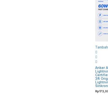
Tambah 
Anker A
Lightni
Certifi
3ft Ori
Lightni
Sinkron
Rp
173,0