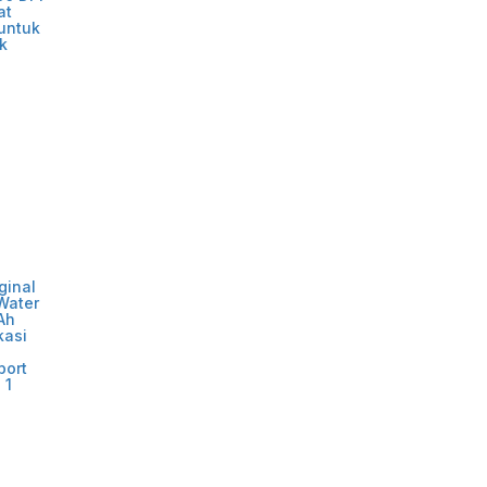
at
untuk
k
ginal
Water
Ah
kasi
port
 1