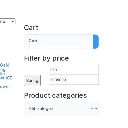
Cart
Cari
untuk:
Filter by price
 GaN
Harga
Harga
ing
ter
terendah
tertinggi
ct ICE
Saring
Power
Product categories