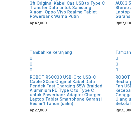
3ft Original Kabel Cas USB to Type C
AUX 3.
Transfer Data untuk Samsung
Stereo
Xiaomi Oppo Vivo Realme Tablet
Laptop
Powerbank Warna Putih
Garans
Rp
47,000
Rp
57,00
Tambah ke keranjang
Tambah 
ROBOT RSCC30 USB-C to USB-C
ROBOT 
Cable 30cm Original Kabel Data
Recharg
Pendek Fast Charging 65W Braided
Fan US
Aluminium PD Type C to Type C
Kecepa
untuk Powerbank Adapter Charger
Gengga
Laptop Tablet Smartphone Garansi
Ulang u
Resmi 1 Tahun (salin)
Sekola
Rp
27,000
Rp
95,00