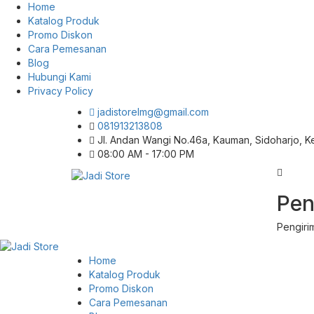
Home
Katalog Produk
Promo Diskon
Cara Pemesanan
Blog
Hubungi Kami
Privacy Policy
jadistorelmg@gmail.com
081913213808
Jl. Andan Wangi No.46a, Kauman, Sidoharjo, 
08:00 AM - 17:00 PM
Pusat Aksesoris HP, Komputer & Produk
Pen
Jadi Store
Unik di Lamongan
Pengiri
Home
Katalog Produk
Promo Diskon
Cara Pemesanan