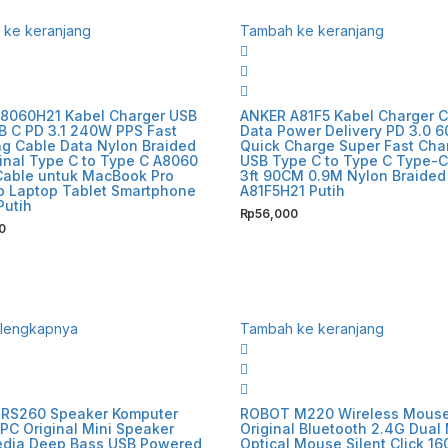
ke keranjang
Tambah ke keranjang
A8060H21 Kabel Charger USB
ANKER A81F5 Kabel Charger C
B C PD 3.1 240W PPS Fast
Data Power Delivery PD 3.0 
g Cable Data Nylon Braided
Quick Charge Super Fast Cha
inal Type C to Type C A8060
USB Type C to Type C Type-C
Cable untuk MacBook Pro
3ft 90CM 0.9M Nylon Braided
o Laptop Tablet Smartphone
A81F5H21 Putih
Putih
Rp
56,000
0
elengkapnya
Tambah ke keranjang
RS260 Speaker Komputer
ROBOT M220 Wireless Mous
PC Original Mini Speaker
Original Bluetooth 2.4G Dual
edia Deep Bass USB Powered
Optical Mouse Silent Click 16