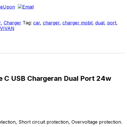
r
,
Charger
Tag:
car
,
charger
,
charger mobil
,
dual
,
port
,
VIVAN
e C USB Chargeran Dual Port 24w
ction, Short circuit protection, Overvoltage protection.