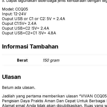
5. Dapat digunakan diberbagai jenis kendaraan dengan teg
Model: CCQ05
Input: 12-24V
Ouput USB or C1 or C2: 5V = 2.4A
Ouput C1:5V= 2.4A
Ouput USB+C2 :5V= 2.4A
Ouput USB+C2+C1 :5V= 4.8A
Informasi Tambahan
Berat
150 gram
Ulasan
Belum ada ulasan.
Jadilah yang pertama memberikan ulasan “VIVAN CCQ05 
Pengisian Daya Praktis Aman Dan Cepat Untuk Berbagai 
Alamat email Anda tidak akan dipublikasikan.
Ruas yang wa