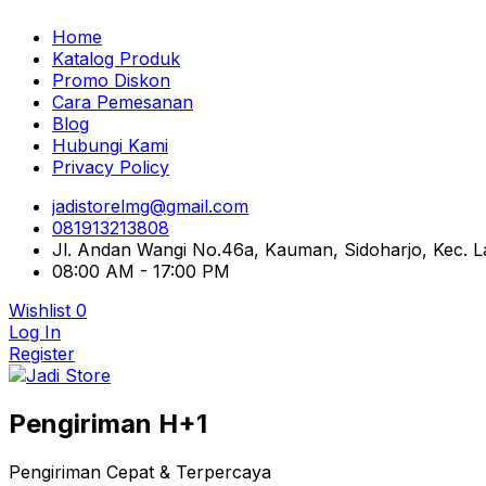
Home
Katalog Produk
Promo Diskon
Cara Pemesanan
Blog
Hubungi Kami
Privacy Policy
jadistorelmg@gmail.com
081913213808
Jl. Andan Wangi No.46a, Kauman, Sidoharjo, Kec.
08:00 AM - 17:00 PM
Wishlist
0
Log In
Register
Pusat Aksesoris HP, Komputer & Produk Unik di Lamong
Pengiriman H+1
Jadi Store
Pengiriman Cepat & Terpercaya