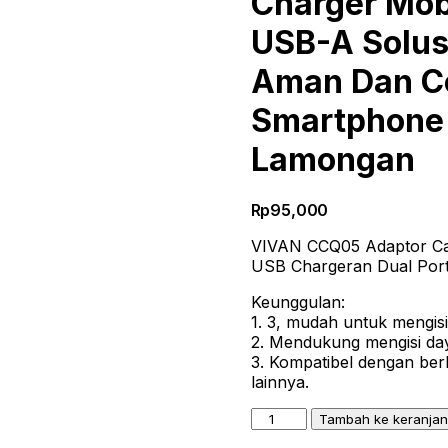
Charger Mob
USB-A Solusi
Aman Dan Ce
Smartphone D
Lamongan
Rp
95,000
VIVAN CCQ05 Adaptor Car
USB Chargeran Dual Port
Keunggulan:
1. 3, mudah untuk mengis
2. Mendukung mengisi day
3. Kompatibel dengan ber
lainnya.
Kuantitas
Tambah ke keranja
VIVAN