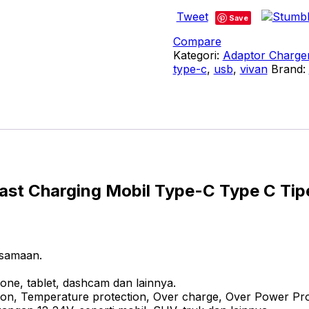
CCQ05
Tweet
Car
Save
Charger
Compare
Mobil
Kategori:
Adaptor Charge
Fast
type-c
,
usb
,
vivan
Brand:
Charging
24W
Original
-
Adaptor
Charger
Mobil
Dual
Port
st Charging Mobil Type-C Type C Tip
USB-
C
Dan
USB-
A
rsamaan.
Solusi
Pengisian
one, tablet, dashcam dan lainnya.
Daya
on, Temperature protection, Over charge, Over Power Prote