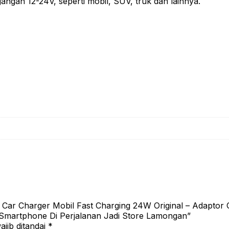
Praktis
angan 12-24V, seperti mobil, SUV, truk dan lainnya.
Aman
Dan
Cepat
Untuk
Berbagai
Smartphone
Di
Perjalanan
Jadi
Store
Lamongan
Car Charger Mobil Fast Charging 24W Original – Adaptor
Smartphone Di Perjalanan Jadi Store Lamongan”
jib ditandai
*