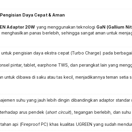
Charger
Power
Delivery
 Pengisian Daya Cepat & Aman
untuk
Android
EN Adaptor 20W
yang menggunakan teknologi
GaN (Gallium Nit
iPhone
pa menghasilkan panas berlebih, sehingga sangat aman untuk menja
iPad
dengan
Teknologi
untuk pengisian daya ekstra cepat (Turbo Charge) pada berbaga
GaN
Mini
nsel pintar, tablet, earphone TWS, dan perangkat lain yang men
Compact
Aman
ntuk dibawa di saku atau tas kecil, menjadikannya teman setia sa
dan
Efisien
untuk
Pengisian
anajemen suhu yang jauh lebih dingin dibandingkan adaptor standar
Cepat
 terhadap arus pendek (
short circuit
), tegangan berlebih, dan suhu 
ahan api (Fireproof PC) khas kualitas UGREEN yang sudah mendun