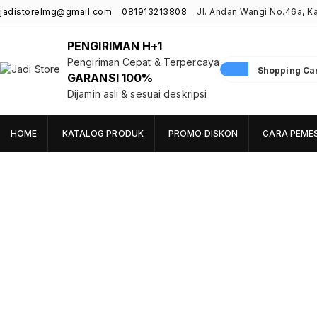
jadistorelmg@gmail.com
081913213808
Jl. Andan Wangi No.46a, 
PENGIRIMAN H+1
Pengiriman Cepat & Terpercaya
Shopping Cart
GARANSI 100%
Jadi Store
Pusat Aksesoris HP, Komputer & Produk Unik di Lamongan
Dijamin asli & sesuai deskripsi
HOME
KATALOG PRODUK
PROMO DISKON
CARA PEME