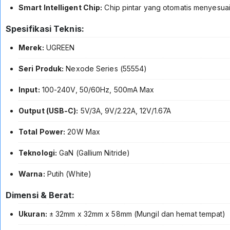
Smart Intelligent Chip:
Chip pintar yang otomatis menyesuai
Spesifikasi Teknis:
Merek:
UGREEN
Seri Produk:
Nexode Series (55554)
Input:
100-240V, 50/60Hz, 500mA Max
Output (USB-C):
5V/3A, 9V/2.22A, 12V/1.67A
Total Power:
20W Max
Teknologi:
GaN (Gallium Nitride)
Warna:
Putih (White)
Dimensi & Berat:
Ukuran:
± 32mm x 32mm x 58mm (Mungil dan hemat tempat)