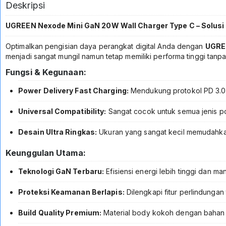
Deskripsi
UGREEN Nexode Mini GaN 20W Wall Charger Type C – Solusi
Optimalkan pengisian daya perangkat digital Anda dengan
UGRE
menjadi sangat mungil namun tetap memiliki performa tinggi tan
Fungsi & Kegunaan:
Power Delivery Fast Charging:
Mendukung protokol PD 3.0 
Universal Compatibility:
Sangat cocok untuk semua jenis po
Desain Ultra Ringkas:
Ukuran yang sangat kecil memudahkan u
Keunggulan Utama:
Teknologi GaN Terbaru:
Efisiensi energi lebih tinggi dan m
Proteksi Keamanan Berlapis:
Dilengkapi fitur perlindungan
Build Quality Premium:
Material body kokoh dengan bahan t