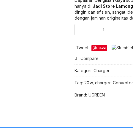
Dapatkan pengisian daya su
hanya di
Jadi Store Lamon
dingin dan efisien, sangat 
dengan jaminan originalitas 
Kuantitas
UGREEN
Wall
Charger
Tweet
Save
GaN
N
Compare
Series
20W
Kategori:
Charger
PD
Type
Tag:
20w
,
charger
,
Converter
C
Fast
Brand:
UGREEN
Charging
Adaptor
USB
C
Original
Kepala