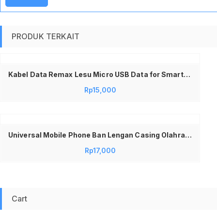
PRODUK TERKAIT
Tambah ke keranjang
Kabel Data Remax Lesu Micro USB Data for Smartphone Android
Rp
15,000
Universal Mobile Phone Ban Lengan Casing Olahraga Armband untuk Running Jogging Gym Fitness Lari Tahan Keringat Adjustable Strap Handphone Holder Arm Band
Rp
17,000
Cart