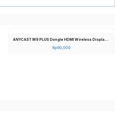
ANYCAST M9 PLUS Dongle HDMI Wireless Display WiFi Receiver Anycast Versi Terbaru Support Miracast DLNA Airplay untuk Android iPhone Laptop Sambungan Proyektor & TV LED Kualitas Gambar Jernih Original Hanya di Jadi Store Lamongan
Rp
90,000