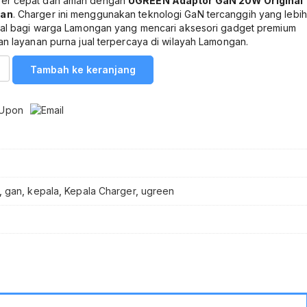
per cepat dan aman dengan
UGREEN Adaptor GaN 20W Original
gan
. Charger ini menggunakan teknologi GaN tercanggih yang lebih
ideal bagi warga Lamongan yang mencari aksesori gadget premium
dan layanan purna jual terpercaya di wilayah Lamongan.
Tambah ke keranjang
,
gan
,
kepala
,
Kepala Charger
,
ugreen