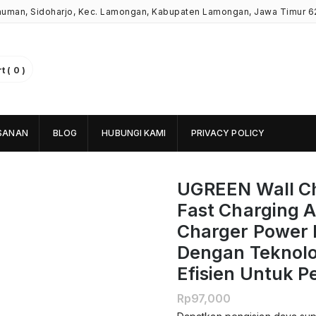
Kauman, Sidoharjo, Kec. Lamongan, Kabupaten Lamongan, Jawa Timur 6
 ( 0 )
SANAN
BLOG
HUBUNGI KAMI
PRIVACY POLICY
UGREEN Wall Ch
Fast Charging A
Charger Power 
Dengan Teknolo
Efisien Untuk P
Rp
97,000