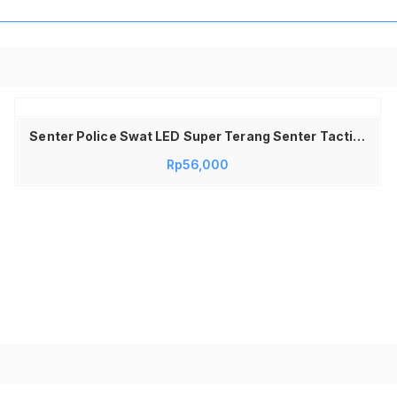
Tambah ke keranjang
Senter Police Swat LED Super Terang Senter Tactical Multifungsi Kompas Waterproof Senter Cas Isi Ulang Rechargeable Jarak Jauh Fokus Zoom Lampu Darurat Outdoor Camping Hiking Keamanan Security Material Aluminium Solid Kuat Awet High Quality
Rp
56,000