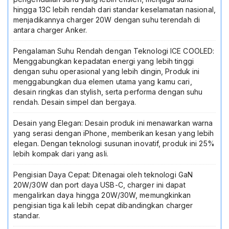
Tipe
hingga 13C lebih rendah dari standar keselamatan nasional,
C
menjadikannya charger 20W dengan suhu terendah di
PD
antara charger Anker.
Power
Delivery
Pengalaman Suhu Rendah dengan Teknologi ICE COOLED:
Quick
Menggabungkan kepadatan energi yang lebih tinggi
Charge
dengan suhu operasional yang lebih dingin, Produk ini
Fast
menggabungkan dua elemen utama yang kamu cari,
Charging
desain ringkas dan stylish, serta performa dengan suhu
B2699L21
rendah. Desain simpel dan bergaya.
B2699L11
Desain yang Elegan: Desain produk ini menawarkan warna
yang serasi dengan iPhone, memberikan kesan yang lebih
elegan. Dengan teknologi susunan inovatif, produk ini 25%
lebih kompak dari yang asli.
Pengisian Daya Cepat: Ditenagai oleh teknologi GaN
20W/30W dan port daya USB-C, charger ini dapat
mengalirkan daya hingga 20W/30W, memungkinkan
pengisian tiga kali lebih cepat dibandingkan charger
standar.