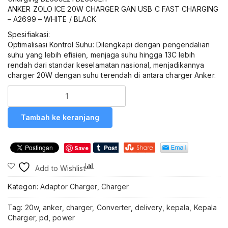
ANKER ZOLO ICE 20W CHARGER GAN USB C FAST CHARGING
– A2699 – WHITE / BLACK
Spesifiakasi:
Optimalisasi Kontrol Suhu: Dilengkapi dengan pengendalian
suhu yang lebih efisien, menjaga suhu hingga 13C lebih
rendah dari standar keselamatan nasional, menjadikannya
charger 20W dengan suhu terendah di antara charger Anker.
Kuantitas
ANKER
B2699
Tambah ke keranjang
Kepala
Charger
Set
Save
Zolo
Ice
Compare
Add to Wishlist
20W
MFi
Kategori:
Adaptor Charger
,
Charger
+
Kabel
Tag:
20w
,
anker
,
charger
,
Converter
,
delivery
,
kepala
,
Kepala
Type-
Charger
,
pd
,
power
C