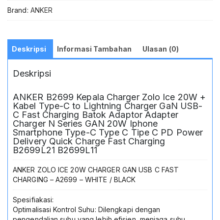
to
Brand:
ANKER
Lightning
Charger
GaN
USB-
Deskripsi
Informasi Tambahan
Ulasan (0)
C
Fast
Deskripsi
Charging
Batok
Adaptor
ANKER B2699 Kepala Charger Zolo Ice 20W +
Adapter
Kabel Type-C to Lightning Charger GaN USB-
Charger
C Fast Charging Batok Adaptor Adapter
N
Charger N Series GAN 20W Iphone
Smartphone Type-C Type C Tipe C PD Power
Series
Delivery Quick Charge Fast Charging
GAN
B2699L21 B2699L11
20W
Iphone
ANKER ZOLO ICE 20W CHARGER GAN USB C FAST
Smartphone
CHARGING – A2699 – WHITE / BLACK
Type-
C
Spesifiakasi:
Type
Optimalisasi Kontrol Suhu: Dilengkapi dengan
C
pengendalian suhu yang lebih efisien, menjaga suhu