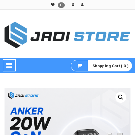
0
Pusat Aksesoris HP, Komputer & Produk Unik di Lamongan
Shopping Cart ( 0 )