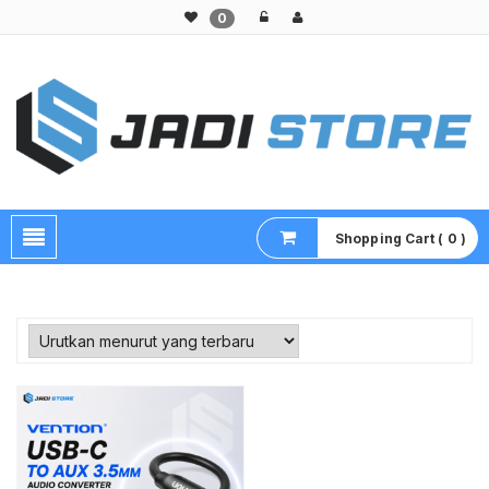
0
Pusat Aksesoris HP, Komputer & Produk Unik di Lamongan
Shopping Cart ( 0 )