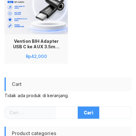
Vention BIH Adapter
USB C ke AUX 3.5mm
Female DAC Audio
Rp
42,000
Converter Type C to
Jack Headset
Earphone untuk
iPhone 15 iPhone 16
Android Speaker
Cart
Mobil Amplifier
Sound System HiFi
Tidak ada produk di keranjang.
Suara Jernih Koneksi
Stabil Original
Cari
untuk:
Product categories