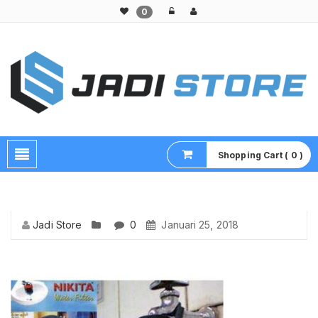
0
Pusat Aksesoris HP, Komputer & Produk Unik di Lamongan
Shopping Cart ( 0 )
Jadi Store
0
Januari 25, 2018