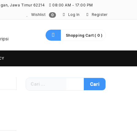
ngan, Jawa Timur 62214
08:00 AM - 17:00 PM
Wishlist
Log In
Register
0
Shopping Cart ( 0 )
ripsi
CY
Cari
untuk: