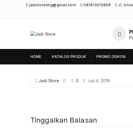
jadistorelmg@gmail.com
081913213808
Jl. And
P
Jadi Store
P
Pusat Aksesoris HP, Komputer & Produk
Unik di Lamongan
HOME
KATALOG PRODUK
PROMO DISKON
Jadi Store
0
Juli 4, 2018
Tinggalkan Balasan