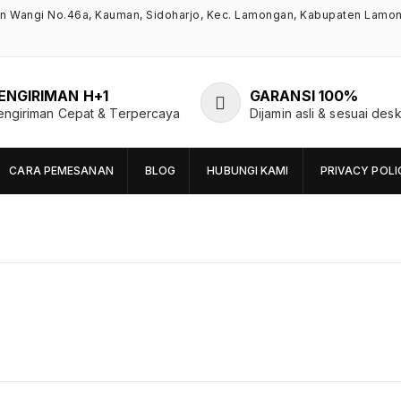
an Wangi No.46a, Kauman, Sidoharjo, Kec. Lamongan, Kabupaten Lamo
ENGIRIMAN H+1
GARANSI 100%
engiriman Cepat & Terpercaya
Dijamin asli & sesuai desk
CARA PEMESANAN
BLOG
HUBUNGI KAMI
PRIVACY POLI