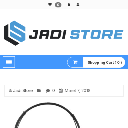
0
Pusat Aksesoris HP, Komputer & Produk Unik di Lamongan
Shopping Cart ( 0 )
Jadi Store
0
Maret 7, 2018