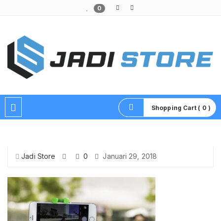
0
Pusat Aksesoris HP, Komputer & Produk Unik di Lamongan
Shopping Cart ( 0 )
Jadi Store
0
Januari 29, 2018