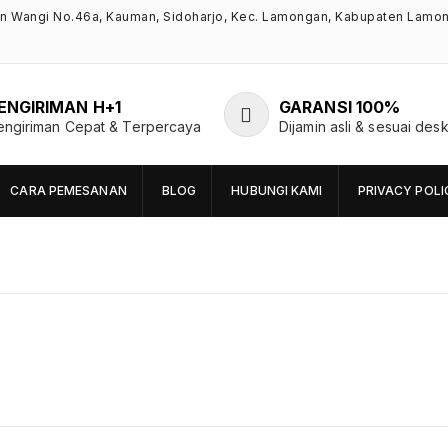
an Wangi No.46a, Kauman, Sidoharjo, Kec. Lamongan, Kabupaten Lamo
ENGIRIMAN H+1
GARANSI 100%
engiriman Cepat & Terpercaya
Dijamin asli & sesuai desk
CARA PEMESANAN
BLOG
HUBUNGI KAMI
PRIVACY POLI