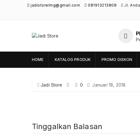
jadistorelmg@gmail.com
081913213808
Jl. And
P
Jadi Store
P
Pusat Aksesoris HP, Komputer & Produk
Unik di Lamongan
HOME
KATALOG PRODUK
PROMO DISKON
Jadi Store
0
Januari 18, 2018
Tinggalkan Balasan