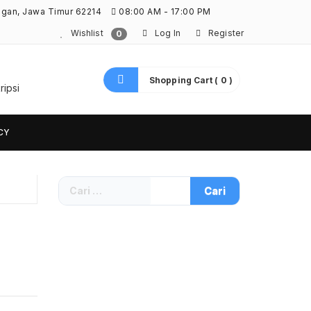
ngan, Jawa Timur 62214
08:00 AM - 17:00 PM
Wishlist
Log In
Register
0
Shopping Cart ( 0 )
ripsi
CY
Cari
untuk: