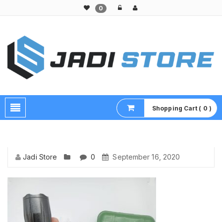
0
Pusat Aksesoris HP, Komputer & Produk Unik di Lamongan
Shopping Cart ( 0 )
Jadi Store
0
September 16, 2020