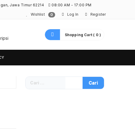
ngan, Jawa Timur 62214
08:00 AM - 17:00 PM
Wishlist
Log In
Register
0
Shopping Cart ( 0 )
ripsi
CY
Cari
untuk: