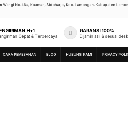
an Wangi No.46a, Kauman, Sidoharjo, Kec. Lamongan, Kabupaten Lamo
ENGIRIMAN H+1
GARANSI 100%
engiriman Cepat & Terpercaya
Dijamin asli & sesuai desk
CARA PEMESANAN
BLOG
HUBUNGI KAMI
PRIVACY POLI