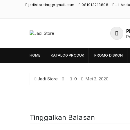
jadistorelmg@gmail.com
081913213808
Jl. And
P
Jadi Store
P
Pusat Aksesoris HP, Komputer & Produk
Unik di Lamongan
HOME
KATALOG PRODUK
PROMO DISKON
Jadi Store
0
Mei 2, 2020
Tinggalkan Balasan