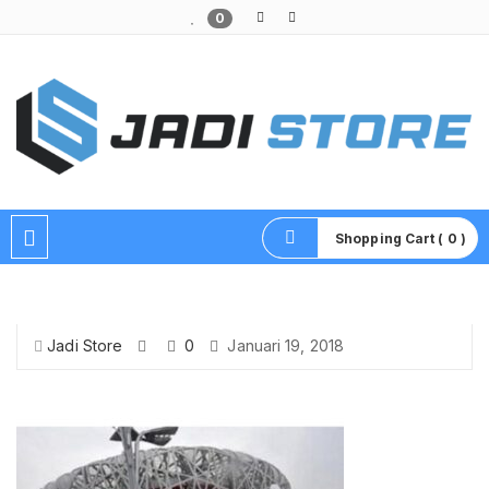
0
Pusat Aksesoris HP, Komputer & Produk Unik di Lamongan
Shopping Cart ( 0 )
Jadi Store
0
Januari 19, 2018