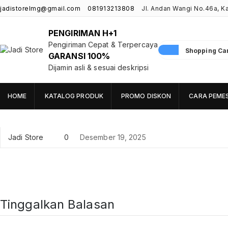
jadistorelmg@gmail.com
081913213808
Jl. Andan Wangi No.46a, 
PENGIRIMAN H+1
Pengiriman Cepat & Terpercaya
Shopping Cart
GARANSI 100%
Jadi Store
Pusat Aksesoris HP, Komputer & Produk Unik di Lamongan
Dijamin asli & sesuai deskripsi
HOME
KATALOG PRODUK
PROMO DISKON
CARA PEME
Jadi Store
0
Desember 19, 2025
Tinggalkan Balasan