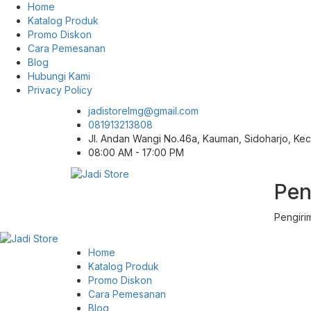
Home
Katalog Produk
Promo Diskon
Cara Pemesanan
Blog
Hubungi Kami
Privacy Policy
jadistorelmg@gmail.com
081913213808
Jl. Andan Wangi No.46a, Kauman, Sidoharjo, K
08:00 AM - 17:00 PM
Pen
Pusat Aksesoris HP, Komputer & Produk
Jadi Store
Unik di Lamongan
Pengiri
Home
Katalog Produk
Promo Diskon
Cara Pemesanan
Blog