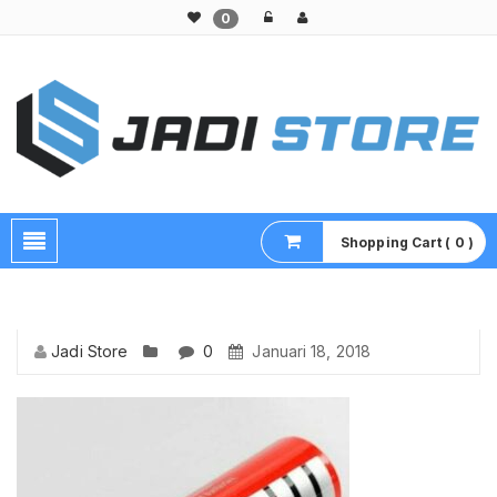
0
Pusat Aksesoris HP, Komputer & Produk Unik di Lamongan
Shopping Cart ( 0 )
Jadi Store
0
Januari 18, 2018