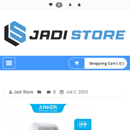
0
Pusat Aksesoris HP, Komputer & Produk Unik di Lamongan
Shopping Cart ( 0 )
Jadi Store
0
Juli 5, 2025