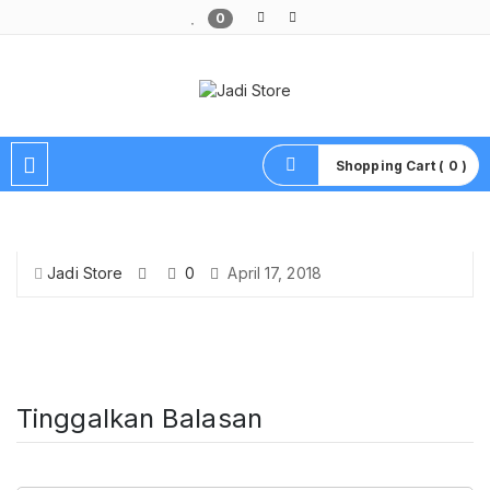
0
Pusat Aksesoris HP, Komputer & Produk Unik di Lamongan
Shopping Cart ( 0 )
Jadi Store
0
April 17, 2018
Tinggalkan Balasan