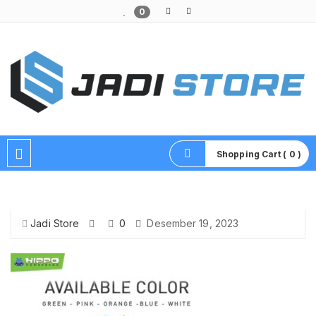
0
Pusat Aksesoris HP, Komputer & Produk Unik di Lamongan
Shopping Cart ( 0 )
Jadi Store
0
Desember 19, 2023